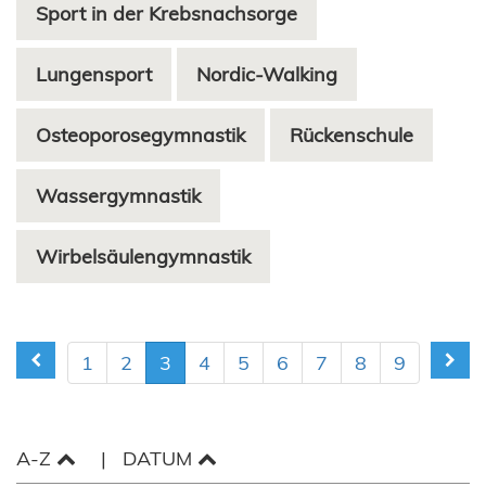
Sport in der Krebsnachsorge
Lungensport
Nordic-Walking
Osteoporosegymnastik
Rückenschule
Wassergymnastik
Wirbelsäulengymnastik
1
2
3
4
5
6
7
8
9
A-Z
DATUM