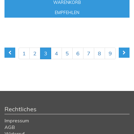
WARENKORB
EMPFEHLEN
1
2
3
4
5
6
7
8
9
Rechtliches
Impressum
AGB
Widerruf