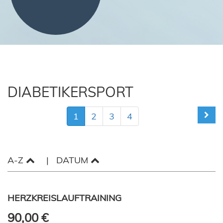
DIABETIKERSPORT
1
2
3
4
A-Z
DATUM
HERZKREISLAUFTRAINING
90,00 €