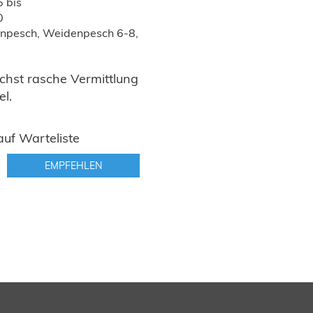
 bis
0
enpesch, Weidenpesch 6-8,
ichst rasche Vermittlung
l.
uf Warteliste
EMPFEHLEN