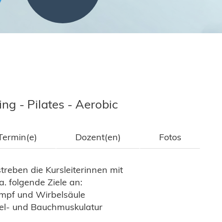
ing - Pilates - Aerobic
Termin(e)
Dozent(en)
Fotos
streben die Kursleiterinnen mit
. folgende Ziele an:
umpf und Wirbelsäule
kel- und Bauchmuskulatur