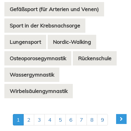
Gefäßsport (für Arterien und Venen)
Sport in der Krebsnachsorge
Lungensport
Nordic-Walking
Osteoporosegymnastik
Rückenschule
Wassergymnastik
Wirbelsäulengymnastik
1
2
3
4
5
6
7
8
9