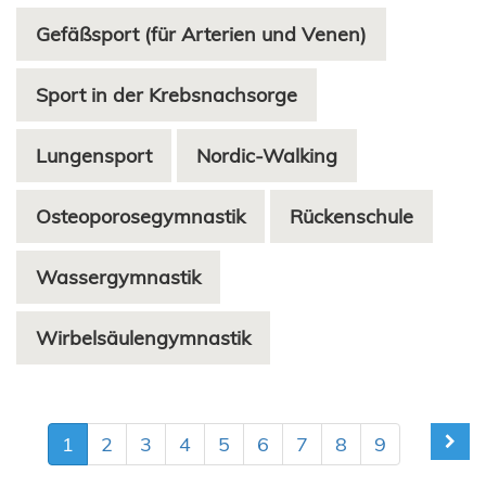
Gefäßsport (für Arterien und Venen)
Sport in der Krebsnachsorge
Lungensport
Nordic-Walking
Osteoporosegymnastik
Rückenschule
Wassergymnastik
Wirbelsäulengymnastik
1
2
3
4
5
6
7
8
9