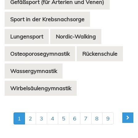
Gefäßsport (für Arterien und Venen)
Sport in der Krebsnachsorge
Lungensport
Nordic-Walking
Osteoporosegymnastik
Rückenschule
Wassergymnastik
Wirbelsäulengymnastik
1
2
3
4
5
6
7
8
9