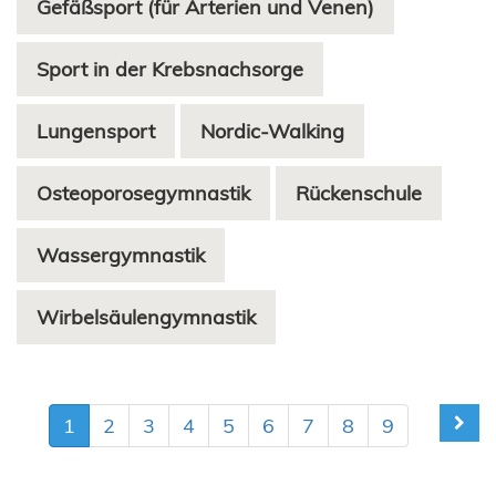
Gefäßsport (für Arterien und Venen)
Sport in der Krebsnachsorge
Lungensport
Nordic-Walking
Osteoporosegymnastik
Rückenschule
Wassergymnastik
Wirbelsäulengymnastik
1
2
3
4
5
6
7
8
9