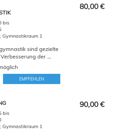
80,00 €
STIK
 bis
5
al; Gymnastikraum 1
gymnastik sind gezielte
 Verbesserung der ...
möglich
EMPFEHLEN
ING
90,00 €
 bis
0
al; Gymnastikraum 1