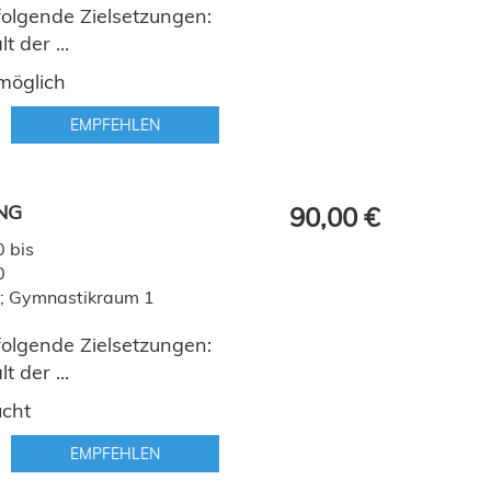
 folgende Zielsetzungen:
 der ...
möglich
EMPFEHLEN
ING
90,00 €
 bis
0
al; Gymnastikraum 1
 folgende Zielsetzungen:
 der ...
ucht
EMPFEHLEN