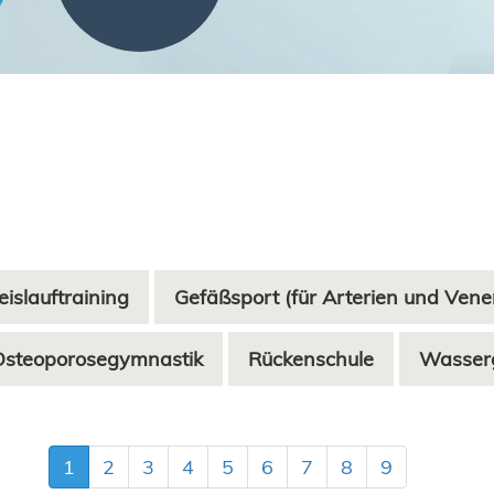
eislauftraining
Gefäßsport (für Arterien und Vene
Osteoporosegymnastik
Rückenschule
Wasser
1
2
3
4
5
6
7
8
9