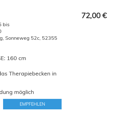
72,00 €
 bis
0
eg, Sonneweg 52c, 52355
: 160 cm
das Therapiebecken in
dung möglich
EMPFEHLEN