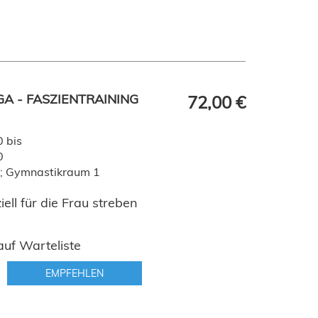
GA - FASZIENTRAINING
72,00 €
 bis
0
al; Gymnastikraum 1
ell für die Frau streben
uf Warteliste
EMPFEHLEN