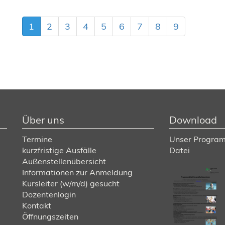
1
2
3
4
5
6
7
8
9
Über uns
Download
Termine
Unser Program
kurzfristige Ausfälle
Datei
Außenstellenübersicht
Informationen zur Anmeldung
Kursleiter (w/m/d) gesucht
Dozentenlogin
Kontakt
Öffnungszeiten