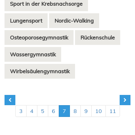
Sport in der Krebsnachsorge
Lungensport
Nordic-Walking
Osteoporosegymnastik
Rückenschule
Wassergymnastik
Wirbelsäulengymnastik
3
4
5
6
7
8
9
10
11