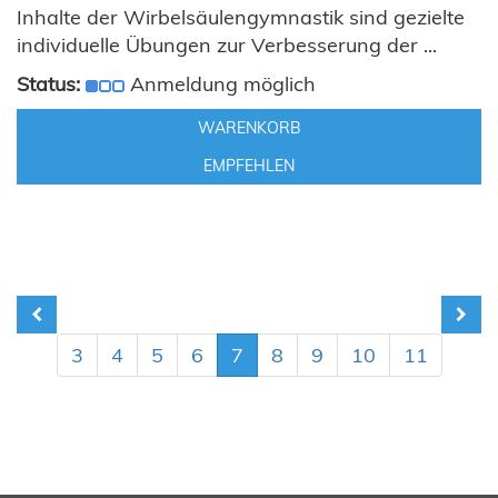
Inhalte der Wirbelsäulengymnastik sind gezielte
individuelle Übungen zur Verbesserung der ...
Status:
Anmeldung möglich
WARENKORB
EMPFEHLEN
3
4
5
6
7
8
9
10
11