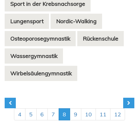
Sport in der Krebsnachsorge
Lungensport
Nordic-Walking
Osteoporosegymnastik
Rückenschule
Wassergymnastik
Wirbelsäulengymnastik
4
5
6
7
8
9
10
11
12