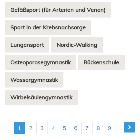
Gefäßsport (für Arterien und Venen)
Sport in der Krebsnachsorge
Lungensport
Nordic-Walking
Osteoporosegymnastik
Rückenschule
Wassergymnastik
Wirbelsäulengymnastik
1
2
3
4
5
6
7
8
9