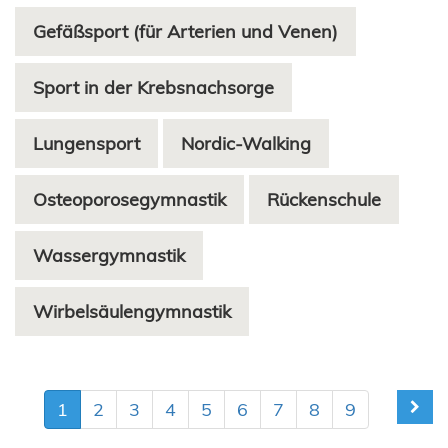
Gefäßsport (für Arterien und Venen)
Sport in der Krebsnachsorge
Lungensport
Nordic-Walking
Osteoporosegymnastik
Rückenschule
Wassergymnastik
Wirbelsäulengymnastik
1
2
3
4
5
6
7
8
9