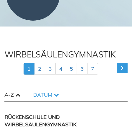
WIRBELSÄULENGYMNASTIK
1
2
3
4
5
6
7
A-Z
DATUM
RÜCKENSCHULE UND
WIRBELSÄULENGYMNASTIK