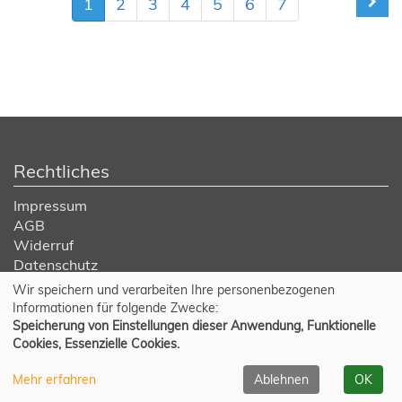
1
2
3
4
5
6
7
Rechtliches
Impressum
AGB
Widerruf
Datenschutz
Wir speichern und verarbeiten Ihre personenbezogenen
Cookie Einstellungen
Informationen für folgende Zwecke:
Speicherung von Einstellungen dieser Anwendung, Funktionelle
Cookies, Essenzielle Cookies.
Mehr erfahren
Ablehnen
OK
© 2026 Kufer Software GmbH