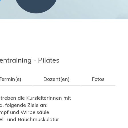
entraining - Pilates
Termin(e)
Dozent(en)
Fotos
streben die Kursleiterinnen mit
. folgende Ziele an:
umpf und Wirbelsäule
kel- und Bauchmuskulatur