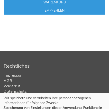
WARENKORB
EMPFEHLEN
Rechtliches
Impressum
AGB
Widerruf
Datenschutz
Wir speichern und verarbeiten Ihre personenbezogenen
Cookie Einstellungen
Informationen für folgende Zwecke:
Speicherung von Einstellungen dieser Anwendung, Funktionelle